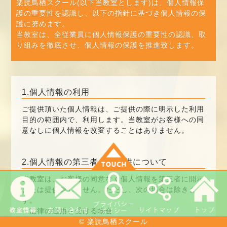
楽読鳥栖スクール(以下当教室とします)は、個人情報保
護の重要性を認識し、以下の指針に基づき個人情報の保
護に努めます。
当教室は、全従業員に個人情報保護の重要性の認識、取
り組みを徹底させ、個人情報の保護を推進致します。
1.個人情報の利用
ご提供頂いた個人情報は、ご提供の際に明示した利用
楽読鳥栖スクール
目的の範囲内で、利用します。当教室がお客様への同
意なしに個人情報を改変することはありません。
〒841-0037
佐賀県鳥栖市本町2丁目1251-11
ふじマンション4-A
2.個人情報の第三者への提供について
TEL:090-2397-9660
当教室は、お客様の同意なく個人情報を第三者に開示
または提供致しません。ただし、次の場合は除きま
す。
・法律の適用を受ける場合
・警察や、官公署から要請があった場合
© 楽読鳥栖スクール