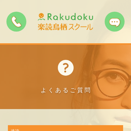
ランディングペ
やのへいお気楽
ホームページ
ージ
ダイエット
Instagram(楽
Facebook
アメブロ
読)
Instagram(ダ
Twitter(ダイエ
Twitter(楽読)
イエット)
ット)
TikTok
LINE
YouTube
よくあるご質問
note
小説家になろう
Udemy
スタンドＦＭ
速読