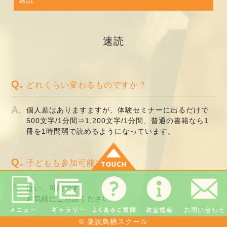
速読
どれくらい変わるものですか？
個人差はありますますが、体験セミナーに出るだけで
楽読鳥栖スクール
500文字/1分間⇒1,200文字/1分間、普通の書籍なら1
冊を1時間弱で読めるようになっています。
〒841-0037
佐賀県鳥栖市本町2丁目1251-11
ふじマンション4-A
子どもも参加可能ですか？
TEL:090-2397-9660
はい、可能です。
お気軽にご相談ください。
© 楽読鳥栖スクール